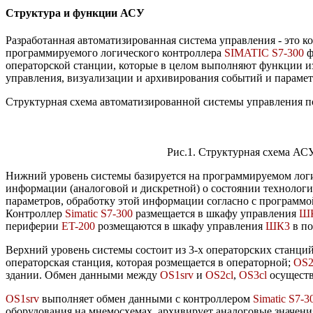
Структура и функции АСУ
Разработанная автоматизированная система управления - это ко
программируемого логического контроллера
SIMATIC S7-300
ф
операторской станции, которые в целом выполняют функции из
управления, визуализации и архивирования событий и парамет
Структурная схема автоматизированной системы управления по
Рис.1. Структурная схема АС
Нижний уровень системы базируется на программируемом лог
информации (аналоговой и дискретной) о состоянии технологи
параметров, обработку этой информации согласно с программо
Контроллер
Simatic S7-300
размещается в шкафу управления
Ш
периферии
ET-200
розмещаются в шкафу управления
ШК3
в п
Верхний уровень системы состоит из 3-х операторских станци
операторская станция, которая розмещается в операторной;
OS2
здании. Обмен данными между
OS1srv
и
OS2cl
,
OS3cl
осуществ
OS1srv
выполняет обмен данными с контроллером
Simatic S7-3
оборудования на мнемосхемах, архивирует аналоговые значени