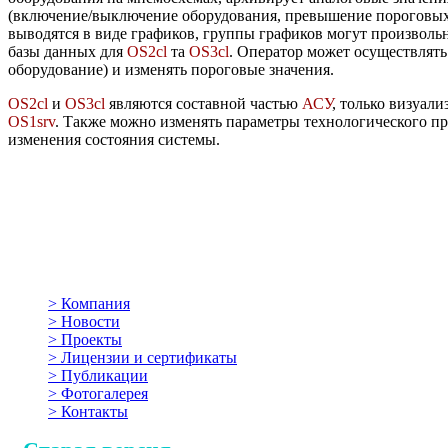
(включение/выключение оборудования, превышение пороговых з
выводятся в виде графиков, группы графиков могут произвол
базы данных для
OS2cl
та
OS3cl
. Оператор может осуществлят
оборудование) и изменять пороговые значения.
OS2cl
и
OS3cl
являются составной частью
АСУ
, только визуали
OS1srv
. Также можно изменять параметры технологического пр
изменения состояния системы.
>
Компания
>
Новости
>
Проекты
>
Лицензии и сертификаты
>
Публикации
>
Фотогалерея
>
Контакты