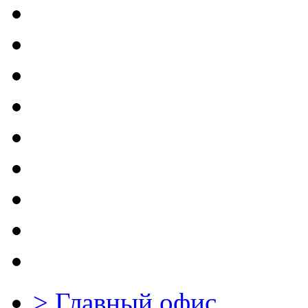
>
Главный офиc