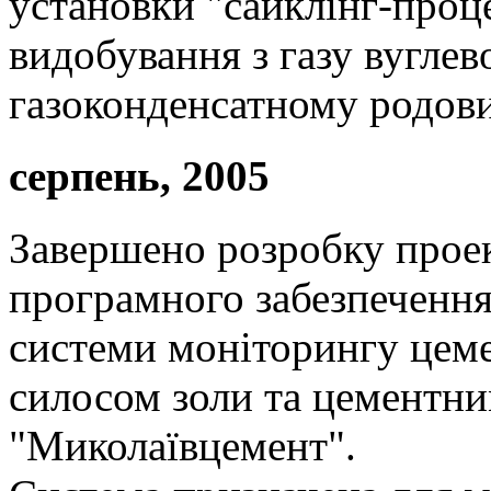
установки "сайклінг-проц
видобування з газу вуглев
газоконденсатному родовищ
серпень, 2005
Завершено розробку проек
програмного забезпечення
системи моніторингу цем
силосом золи та цементн
"Миколаївцемент".