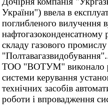
Дочірня компанія "Укрга
України") ввела в експлуа
поглибленого вилучення в
нафтогазоконденсатному р
складу газового промисл
"Полтавагазвидобування"..
ТОО "ВОТУМ" виконало р
системи керування устано
технічних засобів автомат
роботи і впровадження сис